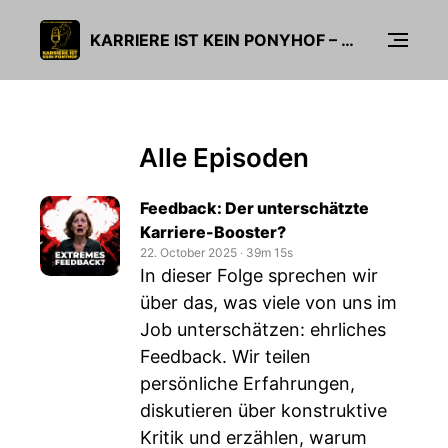
KARRIERE IST KEIN PONYHOF – DER EHRLICHE KARRIEREPODCAST ÜBER FÜHRUNG, VERÄNDERUNG & ECHTE ERFAHRUNGEN
Alle Episoden
Feedback: Der unterschätzte
Karriere-Booster?
22. October 2025
‧
39m 15s
In dieser Folge sprechen wir
über das, was viele von uns im
Job unterschätzen: ehrliches
Feedback. Wir teilen
persönliche Erfahrungen,
diskutieren über konstruktive
Kritik und erzählen, warum