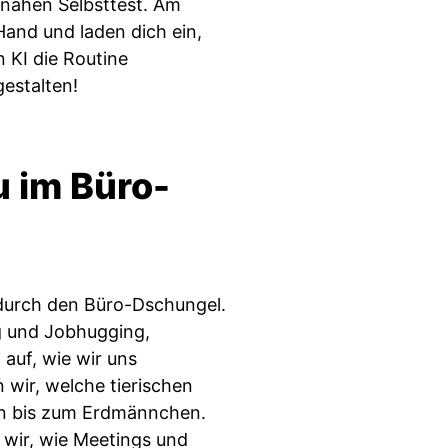
snahen Selbsttest. Am
Hand und laden dich ein,
 KI die Routine
estalten!
u im Büro-
 durch den Büro-Dschungel.
g und Jobhugging,
 auf, wie wir uns
wir, welche tierischen
en bis zum Erdmännchen.
n wir, wie Meetings und