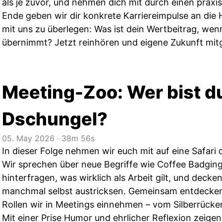
als je zuvor, und nehmen dich mit durch einen praxi
Ende geben wir dir konkrete Karriereimpulse an die 
mit uns zu überlegen: Was ist dein Wertbeitrag, wenn
übernimmt? Jetzt reinhören und eigene Zukunft mitg
Meeting-Zoo: Wer bist d
Dschungel?
05. May 2026
‧
38m 56s
In dieser Folge nehmen wir euch mit auf eine Safari
Wir sprechen über neue Begriffe wie Coffee Badgin
hinterfragen, was wirklich als Arbeit gilt, und decken
manchmal selbst austricksen. Gemeinsam entdecken 
Rollen wir in Meetings einnehmen – vom Silberrück
Mit einer Prise Humor und ehrlicher Reflexion zeige