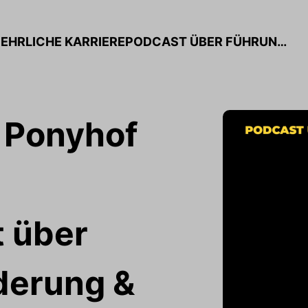
KARRIERE IST KEIN PONYHOF – DER EHRLICHE KARRIEREPODCAST ÜBER FÜHRUNG, VERÄNDERUNG & ECHTE ERFAHRUNGEN
n Ponyhof
t über
derung &