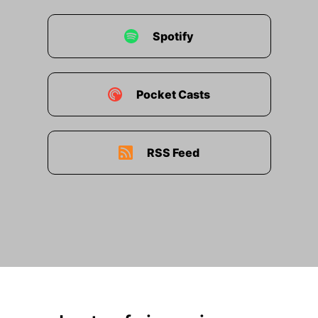
00:01:51: also diese Social Skills.
Spotify
00:01:55: Dann einen kleinen Selbsttest, den wir
mal durchspielen können, wo auch alle
Zuhörerinnen mitmachen können.
Pocket Casts
00:02:01: Und dann nochmal fünf konkrete
Karriereimpulse mit und über KI zum Mitnehmen.
RSS Feed
00:02:10: Das Wirt Economics Forum hat viele
Menschen gefragt und auch viel analysiert und
das erwartet bis zu zwanzig dreißig eine
weltweite Verschiebung von zwanzich Prozent
der Jobs.
00:02:24: Die Studien sagen, dass
hundertsiebzig Millionen neuen Jobs durch KI
entstehen werden und zweiundneinzig Millionen