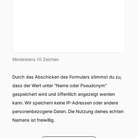
organisieren, auch uns aufmerksam geworden
durch unseren Podcastkarriere, ist Herrn
Pomibo.
00:00:55: Und das Thema passt nämlich...
Perfekt zu uns.
00:00:59: Das Thema ist ja sozusagen, wie
Mindestens 10 Zeichen
beeinflusst KI unsere aktuelle Arbeitswelt und
vor allem auch die Karriere?
Durch das Abschicken des Formulars stimmst du zu,
00:01:07: Und das ist auch mein heutiges Thema
dass der Wert unter "Name oder Pseudonym"
wo ich gerne ein Detail mit dir zuhätte.
gespeichert wird und öffentlich angezeigt werden
kann. Wir speichern keine IP-Adressen oder andere
00:01:13: Ja.
personenbezogene Daten. Die Nutzung deines echten
00:01:13: Motto KI kann schneller aber kann sie
Namens ist freiwillig.
auch Karrieren.