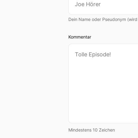
00:00:57: Wer loyales wird
00:00:59: Ja
Dein Name oder Pseudonym (wird ö
00:01:00: Kommt drauf a
Kommentar
00:01:01: Aber ja ich den
00:01:03: darüber möchte i
00:01:06: Denn wer lange b
Laden am Laufen hält.
00:01:13: Wer nicht ständig
00:01:16: Der ist doch loya
00:01:19: Ja das ist gut!
Mindestens 10 Zeichen