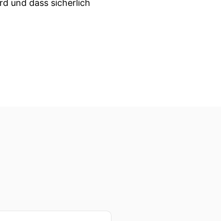
rd und dass sicherlich
hen bleiben wollen.