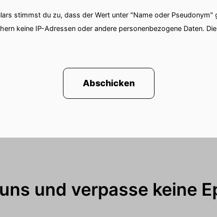
agen.
ars stimmst du zu, dass der Wert unter "Name oder Pseudonym" ge
rne an.
chern keine IP-Adressen oder andere personenbezogene Daten. D
z viele.
muss nicht loyal sein aber hat vielleicht kann mehr L
Abschicken
schon am Kernpunkt.
alität für dich?
e ich mehrere Ebenen.
ine Definition.
 uns und verpasse keine E
 sehr gut Franzi.