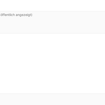
 beloht?
ffentlich angezeigt)
n von wem?
ke schon Genau
ch heute mit dir reden.
leibt, wer Krisen mitträgt Wer nicht bei jedem Gege
 laut fordert, wer mitzieht?
l oder?