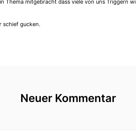
in Thema mitgebracht dass viele von uns Triggern wi
r schief gucken.
d belohnt.
 Ponyhof.
r Mythen macht uns selbst Zweifel im Berufsleben.
ebastian sprechen über Aufstieg und Ausbrennen,
Neuer Kommentar
ltung Und warum Leistung oft nicht reicht
ren eigenen Weg gehen und nicht auf dem Ponyhofs ste